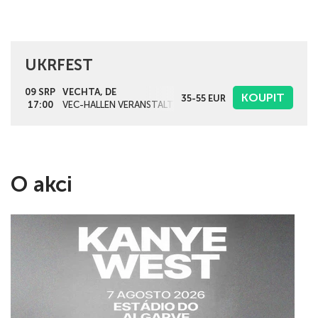
UKRFEST
09 SRP
VECHTA, DE
KOUPIT
35-55
EUR
17:00
VEC-HALLEN VERANSTALTUNGS GMBH
O akci