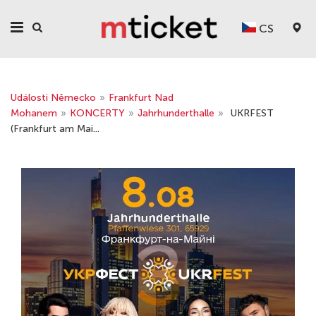
CS
Události Německo
»
Frankfurt Nad
Mohanem
»
KONCERTY
»
Jahrhunderthalle
»
UKRFEST
(Frankfurt am Mai...