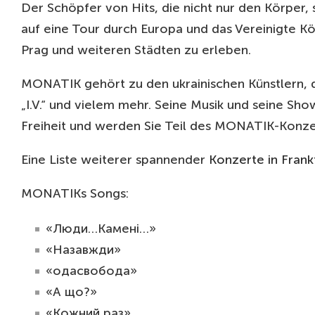
Der Schöpfer von Hits, die nicht nur den Körper,
auf eine Tour durch Europa und das Vereinigte Kö
Prag und weiteren Städten zu erleben.
MONATIK gehört zu den ukrainischen Künstlern, d
„I.V.“ und vielem mehr. Seine Musik und seine S
Freiheit und werden Sie Teil des MONATIK-Konzert
Eine Liste weiterer spannender
Konzerte in Frank
MONATIKs Songs:
«Люди…Камені…»
«Назавжди»
«одасвобода»
«А що?»
«Кожний раз»