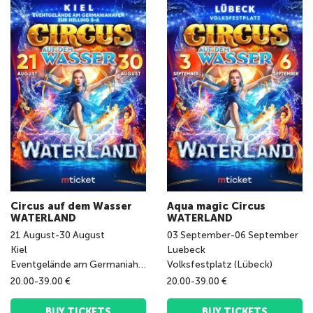
Circus auf dem Wasser
Aqua magic Circus
WATERLAND
WATERLAND
21
August
-
30
August
03
September
-
06
September
Kiel
Luebeck
Eventgelände am Germaniahafen
Volksfestplatz (Lübeck)
20.00-39.00 €
20.00-39.00 €
BUY TICKETS
BUY TICKETS