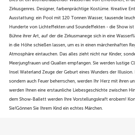
Zirkusgenres. Designer, farbenprächtige Kostüme. Kreative En
Ausstattung: ein Pool mit 120 Tonnen Wasser, tausende leuch
Hunderte von Lichteffekten und Soundeffekten - die Show ist 
Bühne ihrer Art, auf der die Zirkusmanege sich in eine Wass
in die Höhe schießen lassen, um es in einen märchenhaften Re
Atmosphäre eintauchen. Das alles zieht nicht nur Kinder, son
Meerjungfrauen und Quallen empfangen. Sie werden lustige C
Insel Waterland Zeuge der Geburt eines Wunders der Illusion.
sondern auch Feuer beherrschen, werden Ihr Herz mit ihren unv
werden Ihnen eine erstaunliche Liebesgeschichte zwische
dem Show-Ballett werden Ihre Vorstellungskraft erobern! Komm
Sie!Gönnen Sie Ihrem Kind ein echtes Märchen.