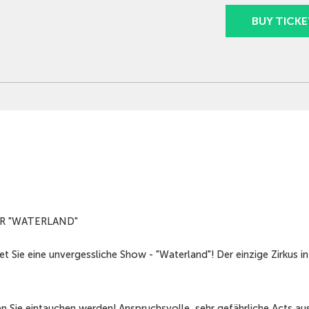
BUY TICKE
ER "WATERLAND"
 Sie eine unvergessliche Show - "Waterland"! Der einzige Zirkus in
n Sie eintauchen werden! Anspruchsvolle, sehr gefährliche Acts aus