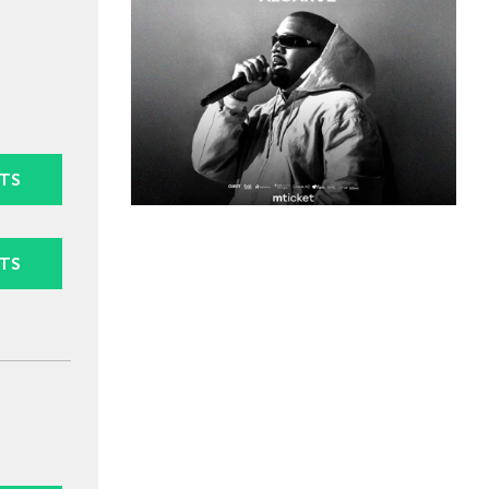
TS
TS