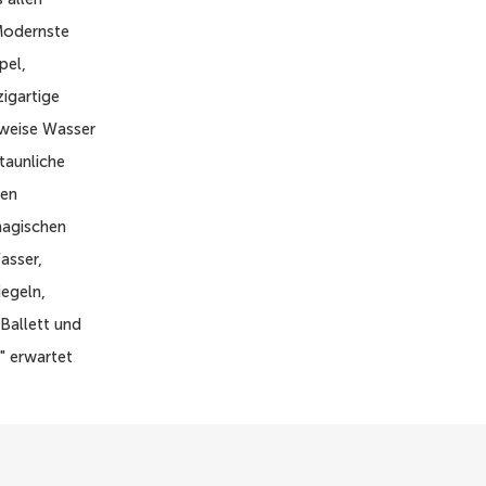
 Modernste
pel,
igartige
nweise Wasser
taunliche
ten
magischen
asser,
iegeln,
Ballett und
" erwartet