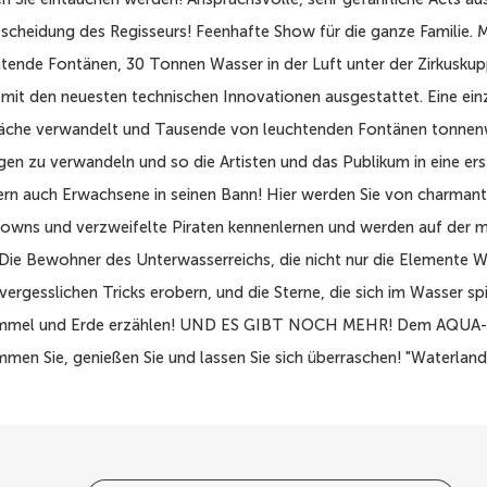
tscheidung des Regisseurs! Feenhafte Show für die ganze Familie.
tende Fontänen, 30 Tonnen Wasser in der Luft unter der Zirkuskup
mit den neuesten technischen Innovationen ausgestattet. Eine einz
erfläche verwandelt und Tausende von leuchtenden Fontänen tonne
gen zu verwandeln und so die Artisten und das Publikum in eine ers
dern auch Erwachsene in seinen Bann! Hier werden Sie von charman
lowns und verzweifelte Piraten kennenlernen und werden auf der 
 Die Bewohner des Unterwasserreichs, die nicht nur die Elemente W
ergesslichen Tricks erobern, und die Sterne, die sich im Wasser sp
n Himmel und Erde erzählen! UND ES GIBT NOCH MEHR! Dem AQUA-
en Sie, genießen Sie und lassen Sie sich überraschen! "Waterland