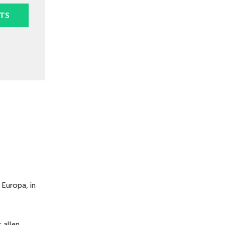
TS
 Europa, in
 allen