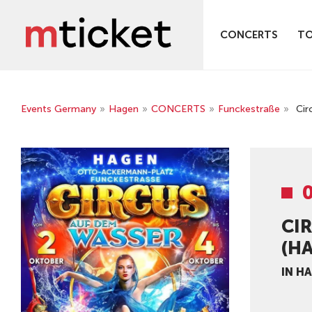
CONCERTS
T
Events Germany
»
Hagen
»
CONCERTS
»
Funckestraße
»
Cir
CI
(H
IN H