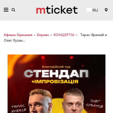
RU
Афиша Германия
»
Берлин
»
КОНЦЕРТЫ
»
Тарас Яремий и
Олег Лузан...