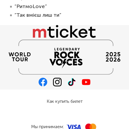
“РитмоLove”
“Так вмієш лиш ти”
Как купить билет
Мы принимаем: