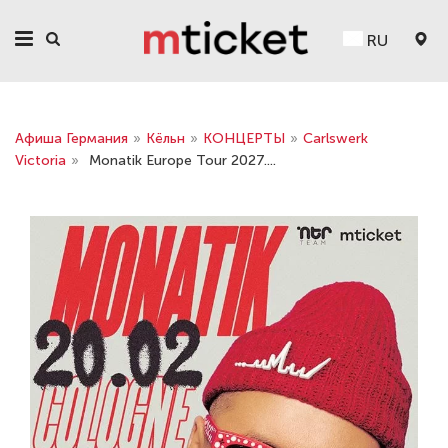
RU
Афиша Германия
»
Кёльн
»
КОНЦЕРТЫ
»
Carlswerk
Victoria
»
Monatik Europe Tour 2027....