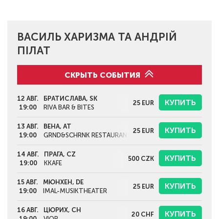
ВАСИЛЬ ХАРИЗМА ТА АНДРІЙ
ПІЛАТ
СКРЫТЬ СОБЫТИЯ
12 АВГ.
БРАТИСЛАВА, SK
КУПИТЬ
25
EUR
19:00
RIVA BAR & BITES
13 АВГ.
ВЕНА, AT
КУПИТЬ
25
EUR
19:00
GRND&SCHRNK RESTAURANT
14 АВГ.
ПРАГА, CZ
КУПИТЬ
500
CZK
19:00
KKAFE
15 АВГ.
МЮНХЕН, DE
КУПИТЬ
25
EUR
19:00
IMAL-MUSIKTHEATER
16 АВГ.
ЦЮРИХ, CH
КУПИТЬ
20
CHF
19:00
VIOR