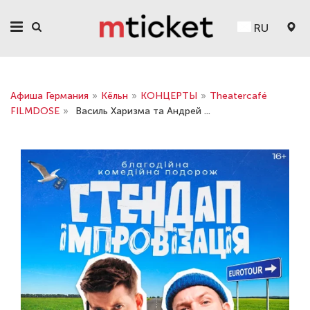
RU
Афиша Германия
»
Кёльн
»
КОНЦЕРТЫ
»
Theatercafé
FILMDOSE
»
Василь Харизма та Андрeй ...