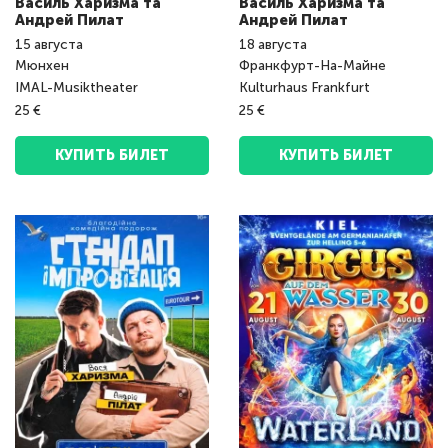
Василь Харизма та
Василь Харизма та
Андрeй Пилат
Андрeй Пилат
15
августа
18
августа
Мюнхен
Франкфурт-На-Майне
IMAL-Musiktheater
Kulturhaus Frankfurt
25 €
25 €
КУПИТЬ БИЛЕТ
КУПИТЬ БИЛЕТ