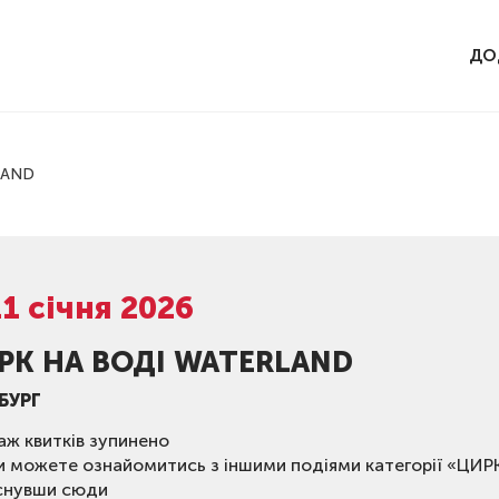
ДО
LAND
11 січня 2026
РК НА ВОДІ WATERLAND
БУРГ
ж квитків зупинено
и можете ознайомитись з іншими подіями категорії «ЦИР
снувши сюди