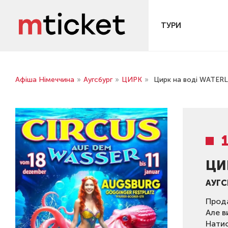
ТУРИ
Афіша Німеччина
»
Аугсбург
»
ЦИРК
»
Цирк на воді WATER
ЦИ
АУГС
Прода
Але в
Нати