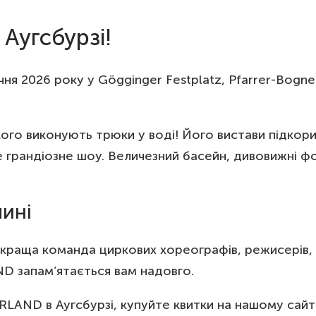
Аугсбурзі!
1 січня 2026 року у Gögginger Festplatz, Pfarrer-Bogn
ого виконують трюки у воді! Його вистави підкори
 грандіозне шоу. Величезний басейн, дивовижні фон
чині
йкраща команда циркових хореографів, режисерів, с
ND запам’ятається вам надовго.
LAND в Аугсбурзі, купуйте квитки на нашому сайті