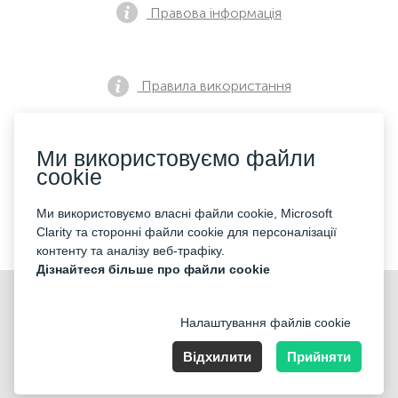
Правова інформація
Правила використання
Ми використовуємо файли
Політика конфіденційності
cookie
Ми використовуємо власні файли cookie, Microsoft
Контакти
Clarity та сторонні файли cookie для персоналізації
контенту та аналізу веб-трафіку.
Дізнайтеся більше про файли cookie
Налаштування файлів cookie
Відхилити
Прийняти
Nummer der Firma: 40221 Düsseldorf, Registered address:
Germany, North Rhine- Westphalia, Speditionstraße 15a