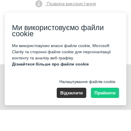
Правила використання
Ми використовуємо файли
Політика конфіденційності
cookie
Ми використовуємо власні файли cookie, Microsoft
Контакти
Clarity та сторонні файли cookie для персоналізації
контенту та аналізу веб-трафіку.
Дізнайтеся більше про файли cookie
Налаштування файлів cookie
Відхилити
Прийняти
Nummer der Firma: 40221 Düsseldorf, Registered address:
Germany, North Rhine- Westphalia, Speditionstraße 15a