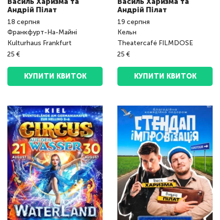
Василь Харизма та
Василь Харизма та
Андрій Пілат
Андрій Пілат
18
серпня
19
серпня
Франкфурт-На-Майні
Кельн
Kulturhaus Frankfurt
Theatercafé FILMDOSE
25 €
25 €
КУПИТИ КВИТОК
КУПИТИ КВИТОК