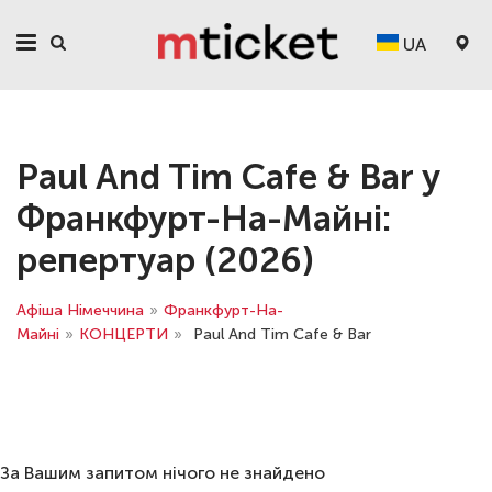
UA
Paul And Tim Cafe & Bar у
Франкфурт-На-Майні:
репертуар (2026)
Афіша Німеччина
»
Франкфурт-На-
Майні
»
КОНЦЕРТИ
»
Paul And Tim Cafe & Bar
За Вашим запитом нічого не знайдено