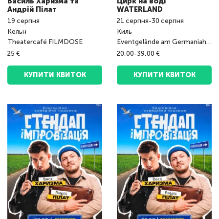
Василь Харизма та
Цирк на воді
Андрій Пілат
WATERLAND
19
серпня
21
серпня
-
30
серпня
Кельн
Киль
Theatercafé FILMDOSE
Eventgelände am Germaniahafen
25 €
20,00-39,00 €
КУПИТИ КВИТОК
КУПИТИ КВИТОК