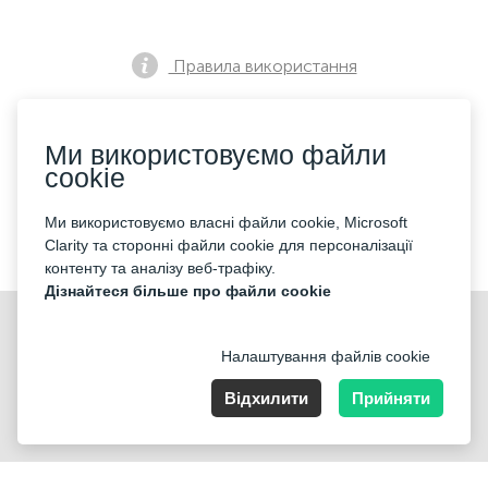
Правила використання
Ми використовуємо файли
Політика конфіденційності
cookie
Ми використовуємо власні файли cookie, Microsoft
Контакти
Clarity та сторонні файли cookie для персоналізації
контенту та аналізу веб-трафіку.
Дізнайтеся більше про файли cookie
Налаштування файлів cookie
Відхилити
Прийняти
Nummer der Firma: 40221 Düsseldorf, Registered address:
Germany, North Rhine- Westphalia, Speditionstraße 15a