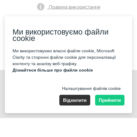
Правила використання
Ми використовуємо файли
Політика конфіденційності
cookie
Ми використовуємо власні файли cookie, Microsoft
Контакти
Clarity та сторонні файли cookie для персоналізації
контенту та аналізу веб-трафіку.
Дізнайтеся більше про файли cookie
Налаштування файлів cookie
Відхилити
Прийняти
Nummer der Firma: 40221 Düsseldorf, Registered address:
Germany, North Rhine- Westphalia, Speditionstraße 15a