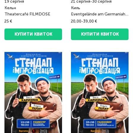
19
серпня
21
серпня
-
30
серпня
Кельн
Киль
Theatercafé FILMDOSE
Eventgelände am Germaniahafen
25 €
20,00-39,00 €
КУПИТИ КВИТОК
КУПИТИ КВИТОК