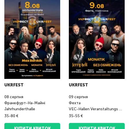
UKRFEST
UKRFEST
08
серпня
09
серпня
Франкфурт-На-Майні
Фехта
Jahrhunderthalle
VEC-Hallen Veranstaltungs GmbH
35-80 €
35-55 €
КУПИТИ КВИТОК
КУПИТИ КВИТОК