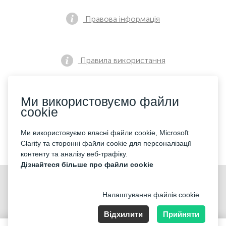
Правова інформація
Правила використання
Ми використовуємо файли
Політика конфіденційності
cookie
Ми використовуємо власні файли cookie, Microsoft
Контакти
Clarity та сторонні файли cookie для персоналізації
контенту та аналізу веб-трафіку.
Дізнайтеся більше про файли cookie
Налаштування файлів cookie
Відхилити
Прийняти
Nummer der Firma: 40221 Düsseldorf, Registered address: