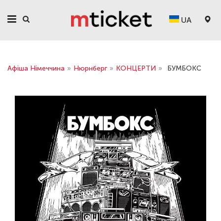
UA
Афіша Німеччина
»
Нюрнберг
»
КОНЦЕРТИ
»
БУМБОКС