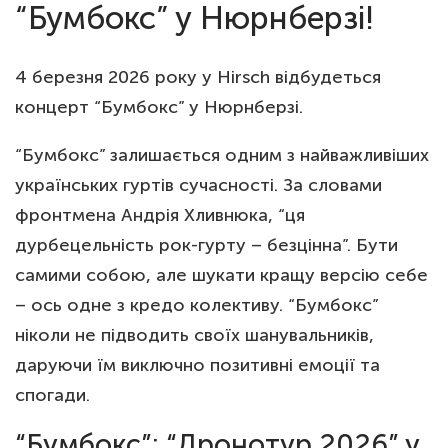
“Бумбокс” у Нюрнберзі!
4 березня 2026 року у Hirsch відбудеться
концерт “Бумбокс” у Нюрнберзі.
“Бумбокс” залишається одним з найважливіших
українських гуртів сучасності. За словами
фронтмена Андрія Хливнюка, “ця
дурбецельність рок-гурту – безцінна”. Бути
самими собою, але шукати кращу версію себе
– ось одне з кредо колективу. “Бумбокс”
ніколи не підводить своїх шанувальників,
даруючи їм виключно позитивні емоції та
спогади.
“Бумбокс”: “Дронотур 2026” у