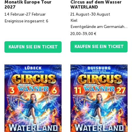
Monatik Europe Tour
Circus auf dem Wasser
2027
WATERLAND
14
Februar
-
27
Februar
21
August
-
30
August
Kiel
Ereignisse insgesamt: 6
Eventgelände am Germaniahafen
20,00-39,00 €
KAUFEN SIE EIN TICKET
KAUFEN SIE EIN TICKET