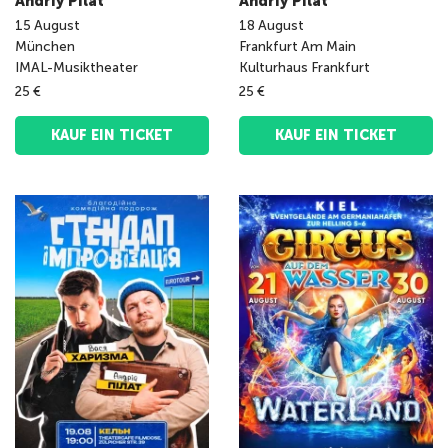
Andriy Pilat
Andriy Pilat
15
August
18
August
München
Frankfurt Am Main
IMAL-Musiktheater
Kulturhaus Frankfurt
25 €
25 €
KAUF EIN TICKET
KAUF EIN TICKET