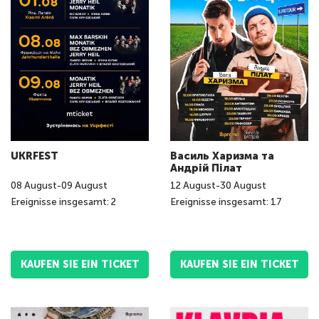
UKRFEST
Василь Харизма та
Андрій Пілат
08
August
-
09
August
12
August
-
30
August
Ereignisse insgesamt: 2
Ereignisse insgesamt: 17
KAUFEN SIE EIN TICKET
KAUFEN SIE EIN TICKET