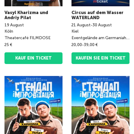
Vasyl Kharizma und
Circus auf dem Wasser
Andriy Pilat
WATERLAND
19
August
21
August
-
30
August
Köln
Kiel
Theatercafé FILMDOSE
Eventgelände am Germaniahafen
25 €
20,00-39,00 €
KAUF EIN TICKET
KAUFEN SIE EIN TICKET