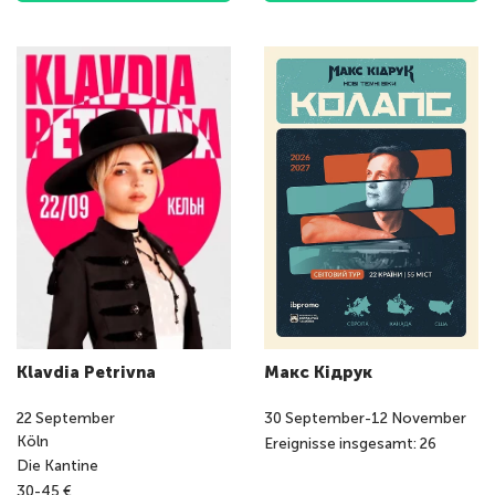
Klavdia Petrivna
Макс Кідрук
22
September
30
September
-
12
November
Köln
Ereignisse insgesamt: 26
Die Kantine
30-45 €