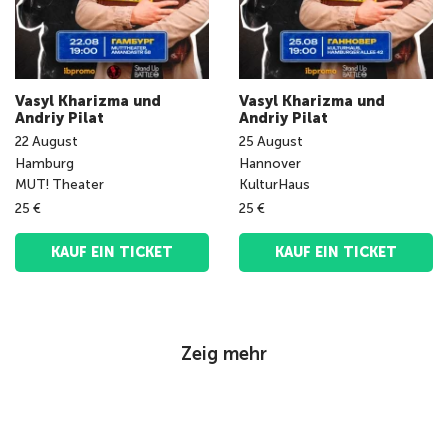
Vasyl Kharizma und
Vasyl Kharizma und
Andriy Pilat
Andriy Pilat
22
August
25
August
Hamburg
Hannover
MUT! Theater
KulturHaus
25 €
25 €
KAUF EIN TICKET
KAUF EIN TICKET
Zeig mehr