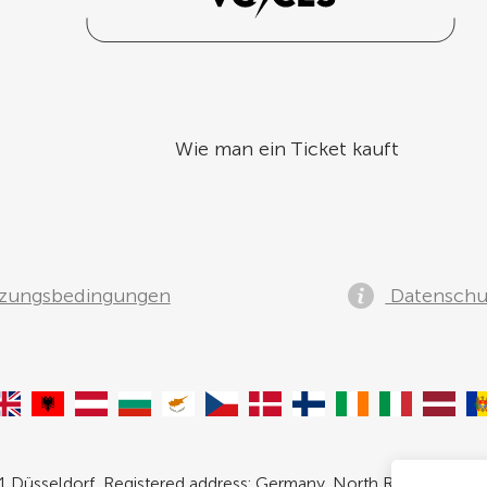
Wie man ein Ticket kauft
zungsbedingungen
Datenschut
 Düsseldorf, Registered address: Germany, North Rhine- Westpha