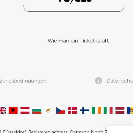
Wie man ein Ticket kauft
zungsbedingungen
Datenschut
 Düsseldorf, Registered address: Germany, North Rhine- Westpha