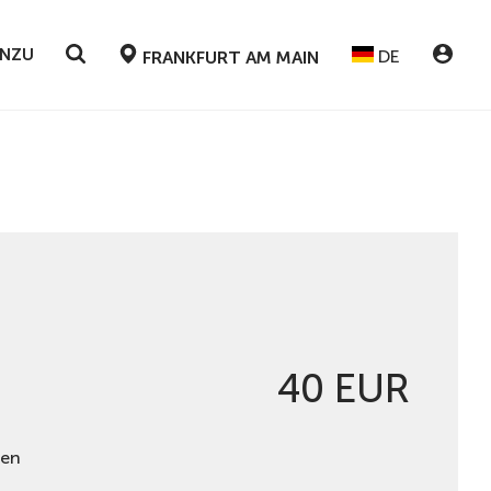
INZU
DE
FRANKFURT AM MAIN
40 EUR
hen