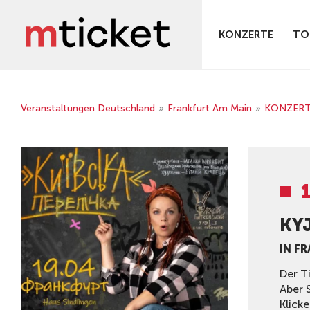
KONZERTE
TO
Veranstaltungen Deutschland
»
Frankfurt Am Main
»
KONZER
KY
IN F
Der T
Aber 
Klicke