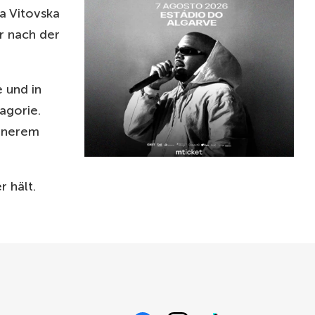
a Vitovska
er nach der
 und in
agorie.
innerem
r hält.