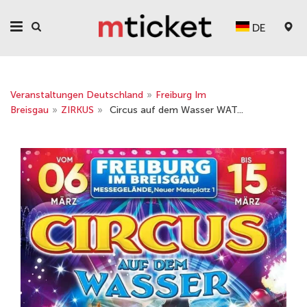
DE
Veranstaltungen Deutschland
»
Freiburg Im
Breisgau
»
ZIRKUS
»
Circus auf dem Wasser WAT...