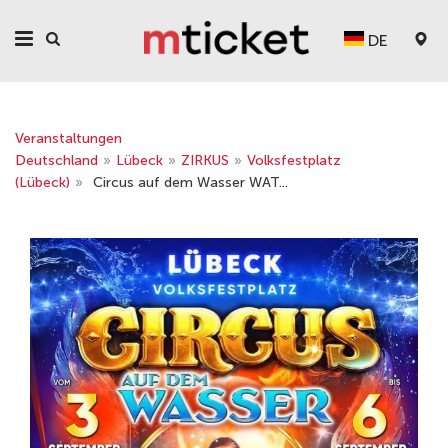
DE
Veranstaltungen
Deutschland
»
Lübeck
»
ZIRKUS
»
Volksfestplatz
(Lübeck)
»
Circus auf dem Wasser WAT...