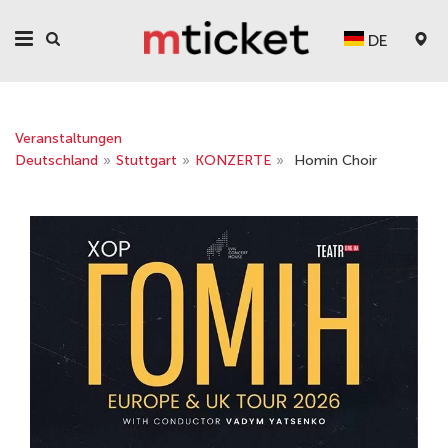
DE
Veranstaltungen
Deutschland
»
Stuttgart
»
KONZERTE
»
Homin Choir