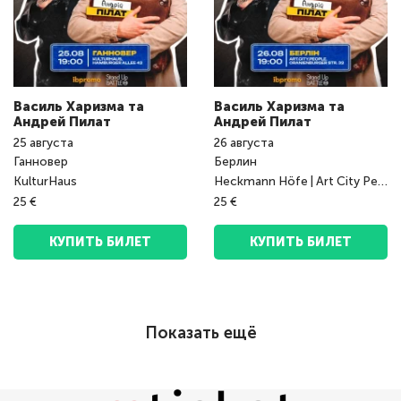
Василь Харизма та
Василь Харизма та
Андрeй Пилат
Андрeй Пилат
25
августа
26
августа
Ганновер
Берлин
KulturHaus
Heckmann Höfe | Art City People Big Place
25 €
25 €
КУПИТЬ БИЛЕТ
КУПИТЬ БИЛЕТ
Показать ещё