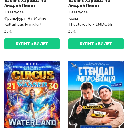
Василь Харизма та
Василь Харизма та
Андрeй Пилат
Андрeй Пилат
18
августа
19
августа
Франкфурт-На-Майне
Кёльн
Kulturhaus Frankfurt
Theatercafé FILMDOSE
25 €
25 €
КУПИТЬ БИЛЕТ
КУПИТЬ БИЛЕТ