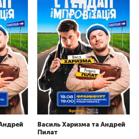
 Андрeй
Василь Харизма та Андрeй
Пилат