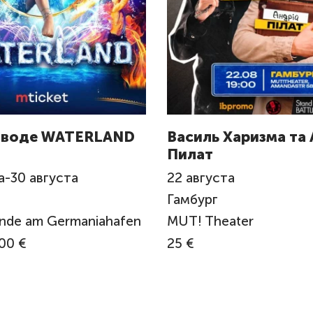
а воде WATERLAND
Василь Харизма та
Пилат
а
-
30
августа
22
августа
Гамбург
ände am Germaniahafen
MUT! Theater
00 €
25 €