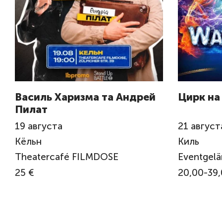
Василь Харизма та Андрeй
Цирк н
Пилат
19
августа
21
август
Кёльн
Киль
Theatercafé FILMDOSE
Eventgel
25 €
20,00-39,