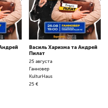
 Андрeй
Василь Харизма та Андрeй
Пилат
25
августа
Ганновер
KulturHaus
25 €