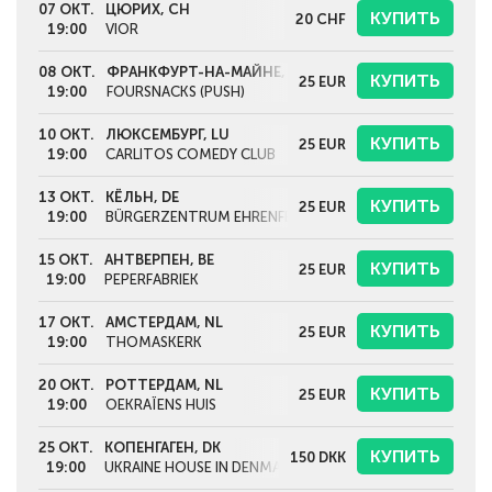
07 ОКТ.
ЦЮРИХ, CH
КУПИТЬ
20
CHF
19:00
VIOR
08 ОКТ.
ФРАНКФУРТ-НА-МАЙНЕ, DE
КУПИТЬ
25
EUR
19:00
FOURSNACKS (PUSH)
10 ОКТ.
ЛЮКСЕМБУРГ, LU
КУПИТЬ
25
EUR
19:00
CARLITOS COMEDY CLUB
13 ОКТ.
КЁЛЬН, DE
КУПИТЬ
25
EUR
19:00
BÜRGERZENTRUM EHRENFELD
15 ОКТ.
АНТВЕРПЕН, BE
КУПИТЬ
25
EUR
19:00
PEPERFABRIEK
17 ОКТ.
АМСТЕРДАМ, NL
КУПИТЬ
25
EUR
19:00
THOMASKERK
20 ОКТ.
РОТТЕРДАМ, NL
КУПИТЬ
25
EUR
19:00
OEKRAÏENS HUIS
25 ОКТ.
КОПЕНГАГЕН, DK
КУПИТЬ
150
DKK
19:00
UKRAINE HOUSE IN DENMARK