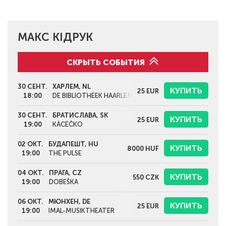
МАКС КІДРУК
СКРЫТЬ СОБЫТИЯ
30 СЕНТ.
ХАРЛЕМ, NL
КУПИТЬ
25
EUR
18:00
DE BIBLIOTHEEK HAARLEM CENTRUM
30 СЕНТ.
БРАТИСЛАВА, SK
КУПИТЬ
25
EUR
19:00
KÁCÉČKO
02 ОКТ.
БУДАПЕШТ, HU
КУПИТЬ
8000
HUF
19:00
THE PULSE
04 ОКТ.
ПРАГА, CZ
КУПИТЬ
550
CZK
19:00
DOBEŠKA
06 ОКТ.
МЮНХЕН, DE
КУПИТЬ
25
EUR
19:00
IMAL-MUSIKTHEATER