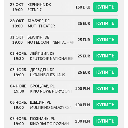
27 ОКТ.
ХЕРНИНГ, DK
КУПИТЬ
150
DKK
19:00
SCENE 7
28 ОКТ.
ГАМБУРГ, DE
КУПИТЬ
25
EUR
19:00
MUT! THEATER
31 ОКТ.
БЕРЛИН, DE
КУПИТЬ
25
EUR
19:00
HOTEL CONTINENTAL - ART SPACE IN EXILE
01 НОЯБ.
ЛЕЙПЦИГ, DE
КУПИТЬ
25
EUR
19:30
DEUTSCHE NATIONALBIBLIOTHEK
03 НОЯБ.
ДРЕЗДЕН, DE
КУПИТЬ
25
EUR
19:00
UKRAINISCHES HAUS
04 НОЯБ.
ВРОЦЛАВ, PL
КУПИТЬ
100
PLN
19:00
KINO NOWE HORYZONTY
06 НОЯБ.
ЩЕЦИН, PL
КУПИТЬ
100
PLN
19:00
MULTIKINO GALAXY CENTRUM
07 НОЯБ.
ПОЗНАНЬ, PL
КУПИТЬ
100
PLN
19:00
KINO RIALTO POZNAŃ