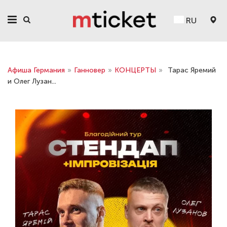
RU
Афиша Германия
»
Ганновер
»
КОНЦЕРТЫ
»
Тарас Яремий
и Олег Лузан...