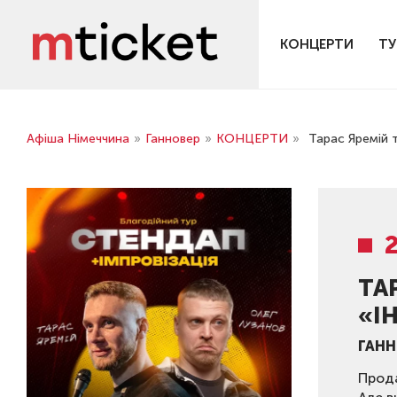
КОНЦЕРТИ
ТУ
Афіша Німеччина
»
Ганновер
»
КОНЦЕРТИ
»
Тарас Яремій т
ТА
«І
ГАНН
Прода