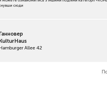
и можете ознайомитись з іншими подіями категорії «КО
снувши сюди
Ганновер
KulturHaus
Hamburger Allee 42
По