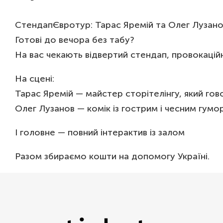
СтендапЄвротур: Тарас Яремій та Олег Лузанов 
Готові до вечора без табу?
На вас чекають відвертий стендап, провокаційні
На сцені:
Тарас Яремій — майстер сторітелінгу, який гов
Олег Лузанов — комік із гострим і чесним гумор
І головне — повний інтерактив із залом
Разом збираємо кошти на допомогу Україні.