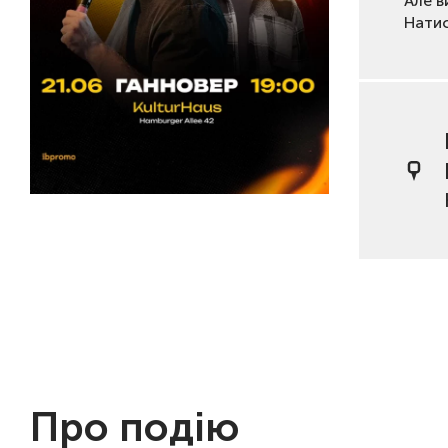
Але в
Нати
Про подію