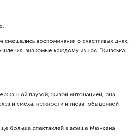
е.
нем смешались воспоминания о счастливых днях,
ышления, знакомые каждому из нас. “Київська
держанной паузой, живой интонацией, она
лез и смеха, нежности и гнева, обыденной
 Еще больше
спектаклей в афише Мюнхена