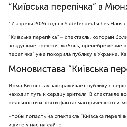
“Київська перепічка” в Мюн
17 апреля 2026 года в Sudetendeutsches Haus с
“Київська перепічка” – спектакль, который бол
воздушные тревоги, любовь, пренебрежение к 
перепічка” уже покорила публику в Украине, К
Моновистава “Київська пер
Ирма Витовская завораживает публику с перво
находит путь к сердцу зрителя. В спектакле 
реальности и почти фантасмагорического изм
Чтобы попасть на спектакль “Київська перепі
ищите у нас на сайте.