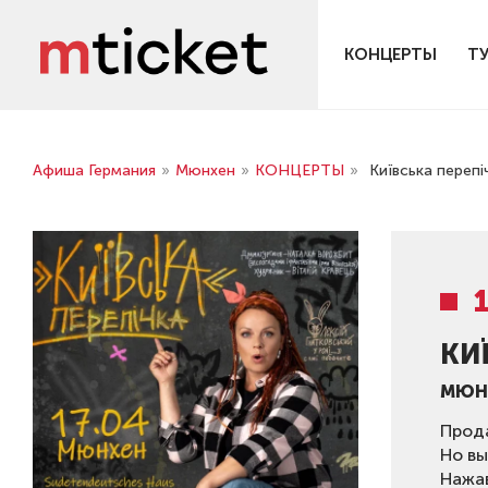
КОНЦЕРТЫ
Т
Афиша Германия
»
Мюнхен
»
КОНЦЕРТЫ
»
Київська перепі
КИ
МЮН
Прод
Но вы
Нажа