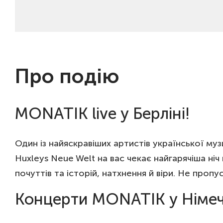
Про подію
MONATIK live у Берліні!
Один із найяскравіших артистів української му
Huxleys Neue Welt на вас чекає найгарячіша ні
почуттів та історій, натхнення й віри. Не про
Концерти MONATIK у Німеч