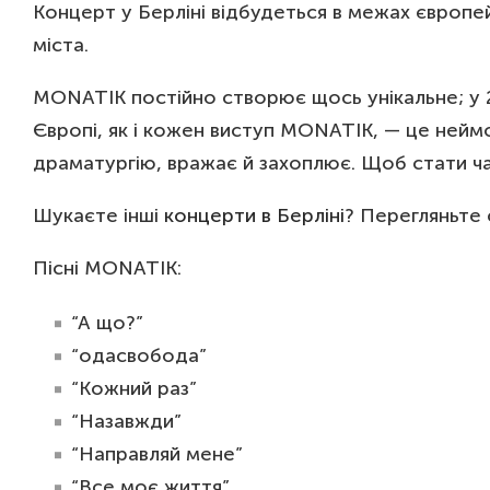
Концерт у Берліні відбудеться в межах європе
міста.
MONATIK постійно створює щось унікальне; у 20
Європі, як і кожен виступ MONATIK, — це неймо
драматургію, вражає й захоплює. Щоб стати ч
Шукаєте інші
концерти в Берліні
? Перегляньте 
Пісні MONATIK:
“А що?”
“одасвобода”
“Кожний раз”
“Назавжди”
“Направляй мене”
“Все моє життя”