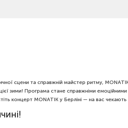
зичної сцени та справжній майстер ритму, MONATIK
ч цієї зими! Програма стане справжніми емоційним
пустіть концерт MONATIK у Берліні — на вас чекаю
чині!