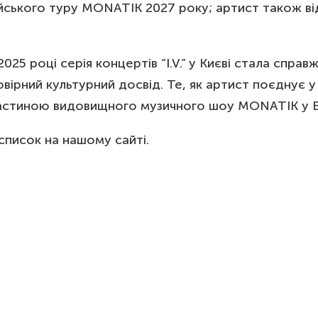
йського туру MONATIK 2027 року; артист також від
25 році серія концертів “I.V.” у Києві стала спр
вірний культурний досвід. Те, як артист поєднує у
астиною видовищного музичного шоу MONATIK у Бер
список на нашому сайті.