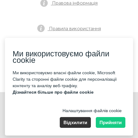
Правова інформація
Правила використання
Ми використовуємо файли
Політика конфіденційності
cookie
Ми використовуємо власні файли cookie, Microsoft
Контакти
Clarity та сторонні файли cookie для персоналізації
контенту та аналізу веб-трафіку.
Дізнайтеся більше про файли cookie
Налаштування файлів cookie
Відхилити
Прийняти
Nummer der Firma: 40221 Düsseldorf, Registered address:
Germany, North Rhine- Westphalia, Speditionstraße 15a