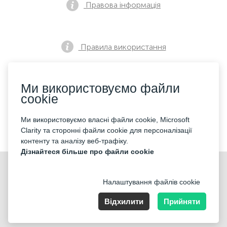
Правова інформація
Правила використання
Ми використовуємо файли
Політика конфіденційності
cookie
Ми використовуємо власні файли cookie, Microsoft
Контакти
Clarity та сторонні файли cookie для персоналізації
контенту та аналізу веб-трафіку.
Дізнайтеся більше про файли cookie
Налаштування файлів cookie
Відхилити
Прийняти
Nummer der Firma: 40221 Düsseldorf, Registered address:
Germany, North Rhine- Westphalia, Speditionstraße 15a