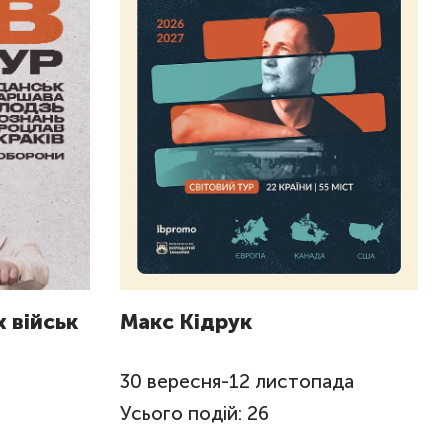
 військ
Макс Кідрук
я
30
вересня
-
12
листопада
Усього подій: 26