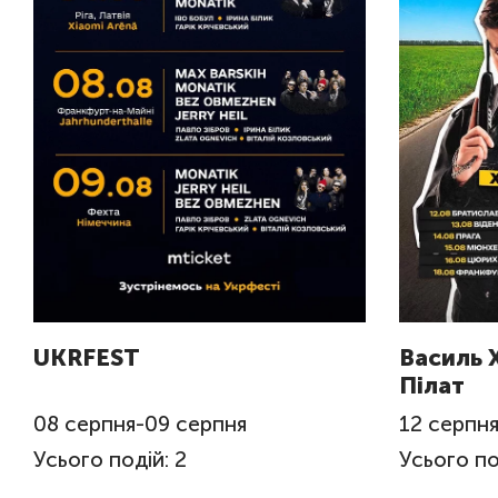
UKRFEST
Василь 
Пілат
08
серпня
-
09
серпня
12
серпн
Усього подій: 2
Усього по