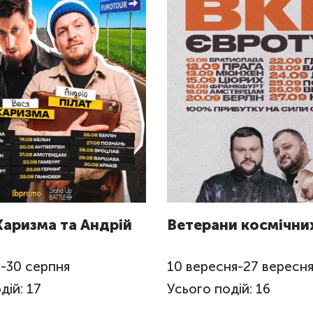
Харизма та Андрій
Ветерани космічних
я
-
30
серпня
10
вересня
-
27
вересн
дій: 17
Усього подій: 16