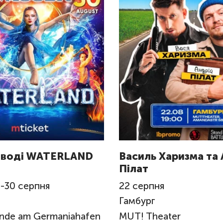
 воді WATERLAND
Василь Харизма та 
Пілат
я
-
30
серпня
22
серпня
Гамбург
ände am Germaniahafen
MUT! Theater