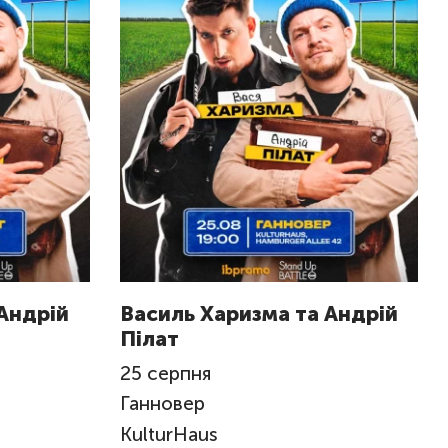
Андрій
Василь Харизма та Андрій
Пілат
25
серпня
Ганновер
KulturHaus