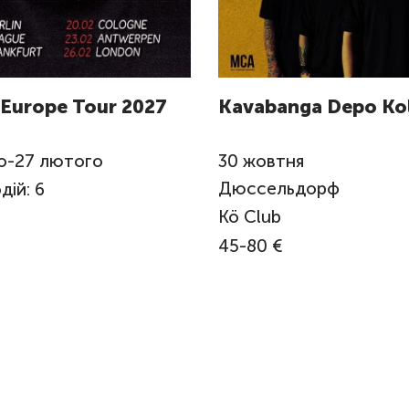
 Europe Tour 2027
Kavabanga Depo Kol
о
-
27
лютого
30
жовтня
Дюссельдорф
дій: 6
Kö Club
45-80 €