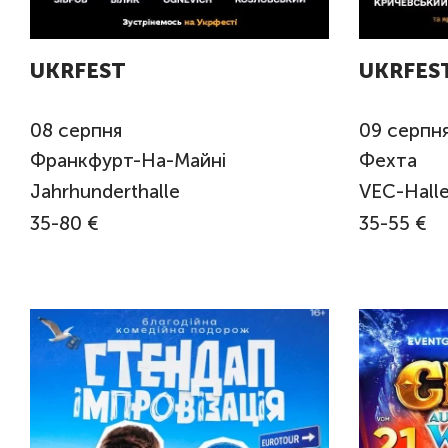
UKRFEST
UKRFES
08
серпня
09
серпн
Франкфурт-На-Майні
Фехта
Jahrhunderthalle
VEC-Halle
35-80 €
35-55 €