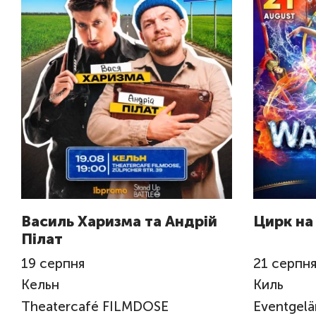
Василь Харизма та Андрій
Цирк на
Пілат
19
серпня
21
серпн
Кельн
Киль
Theatercafé FILMDOSE
Eventgel