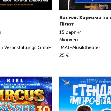
T
Василь Харизма та 
Пілат
я
15
серпня
Мюнхен
n Veranstaltungs GmbH
IMAL-Musiktheater
25 €