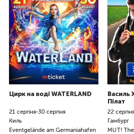
Цирк на воді WATERLAND
Василь 
Пілат
21
серпня
-
30
серпня
22
серпн
Киль
Гамбург
Eventgelände am Germaniahafen
MUT! The