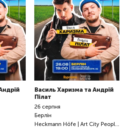
Андрій
Василь Харизма та Андрій
Пілат
26
серпня
Берлін
Heckmann Höfe | Art City People Big Place