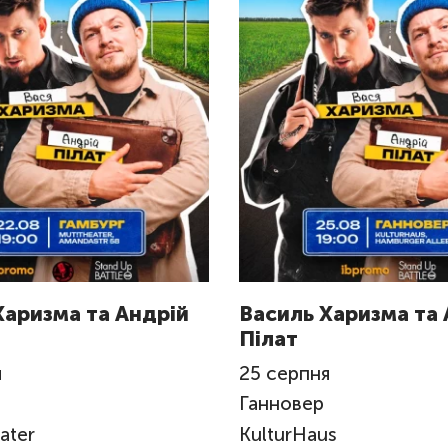
Харизма та Андрій
Василь Харизма та 
Пілат
я
25
серпня
Ганновер
ater
KulturHaus