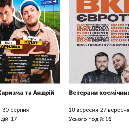
Харизма та Андрій
Ветерани космічних
я
-
30
серпня
10
вересня
-
27
вересн
дій: 17
Усього подій: 16