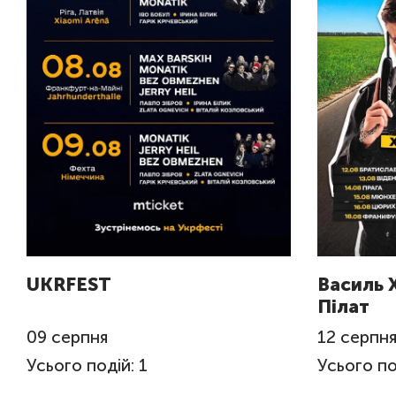
UKRFEST
Василь 
Пілат
09
серпня
12
серпн
Усього подій: 1
Усього по