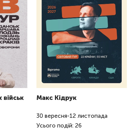
 військ
Макс Кідрук
я
30
вересня
-
12
листопада
Усього подій: 26