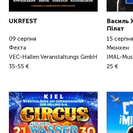
UKRFEST
Василь 
Пілат
09
серпня
15
серпн
Фехта
Мюнхен
VEC-Hallen Veranstaltungs GmbH
IMAL-Musi
35-55 €
25 €