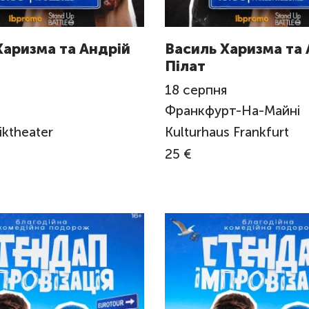
Харизма та Андрій
Василь Харизма та 
Пілат
я
18
серпня
Франкфурт-На-Майні
ktheater
Kulturhaus Frankfurt
25 €