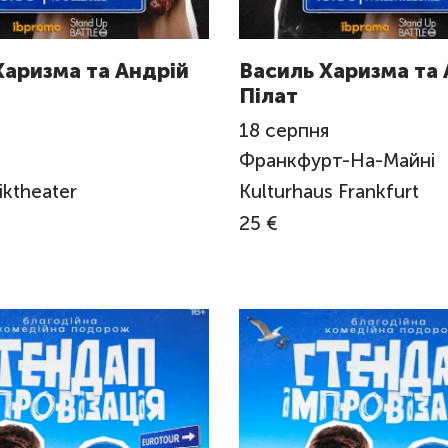
Харизма та Андрій
Василь Харизма та 
Пілат
я
18
серпня
Франкфурт-На-Майні
ktheater
Kulturhaus Frankfurt
25 €