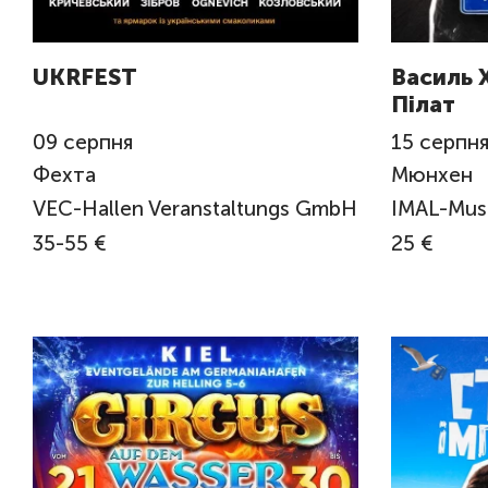
UKRFEST
Василь 
Пілат
09
серпня
15
серпн
Фехта
Мюнхен
VEC-Hallen Veranstaltungs GmbH
IMAL-Musi
35-55 €
25 €