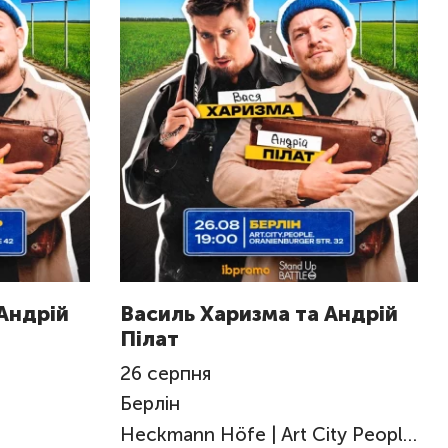
Андрій
Василь Харизма та Андрій
Пілат
26
серпня
Берлін
Heckmann Höfe | Art City People Big Place