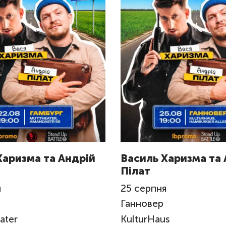
Харизма та Андрій
Василь Харизма та 
Пілат
я
25
серпня
Ганновер
ater
KulturHaus