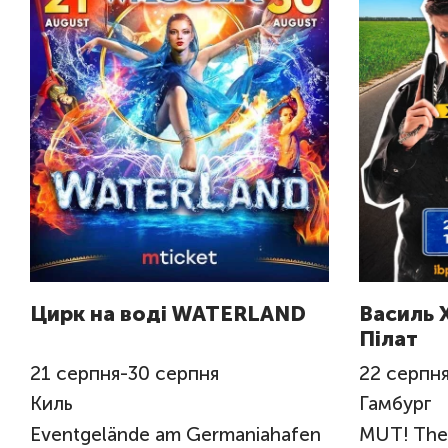
Цирк на воді WATERLAND
Василь 
Пілат
21
серпня
-
30
серпня
22
серпн
Киль
Гамбург
Eventgelände am Germaniahafen
MUT! The