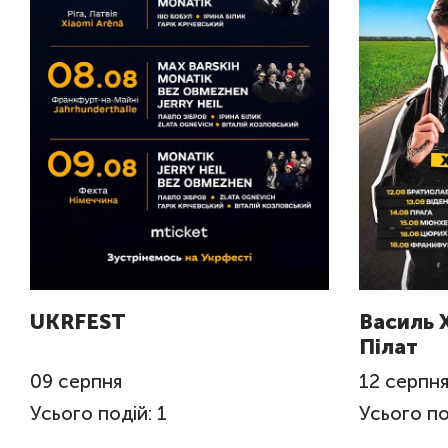
UKRFEST
Василь 
Пілат
09
серпня
12
серпн
Усього подій: 1
Усього по