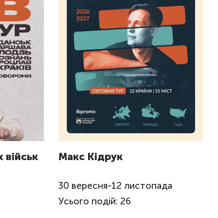
 військ
Макс Кідрук
я
30
вересня
-
12
листопада
Усього подій: 26