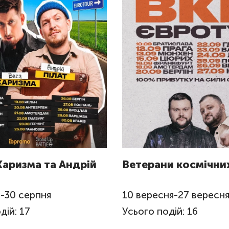
Харизма та Андрій
Ветерани космічних
я
-
30
серпня
10
вересня
-
27
вересн
дій: 17
Усього подій: 16