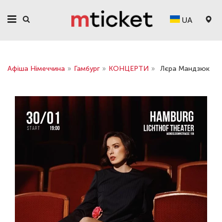
UA
Афіша Німеччина
»
Гамбург
»
КОНЦЕРТИ
»
Лєра Мандзюк