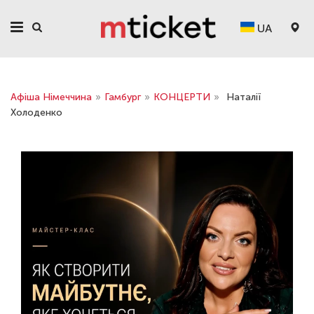
UA
Афіша Німеччина
»
Гамбург
»
КОНЦЕРТИ
»
Наталії
Холоденко