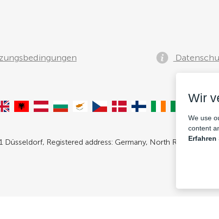
zungsbedingungen
Datenschut
Wir 
We use ou
content an
Erfahren
 Düsseldorf, Registered address: Germany, North Rhine- Westpha