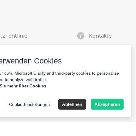
zrichtlinie
Kontakte
verwenden Cookies
r own, Microsoft Clarity and third-party cookies to personalize
d to analyze web traffic.
 Sie mehr über Cookies
lia, Speditionstraße 15a
Ablehnen
Akzeptieren
Cookie-Einstellungen