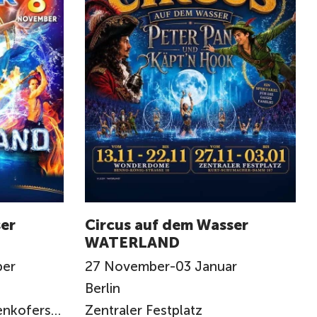
er
Circus auf dem Wasser
WATERLAND
er
27
November
-
03
Januar
Berlin
Liebigstraße ECKE Pettenkoferstraße
Zentraler Festplatz