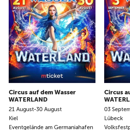
Circus auf dem Wasser
Circus a
WATERLAND
WATERL
21
August
-
30
August
03
Septe
Kiel
Lübeck
Eventgelände am Germaniahafen
Volksfest