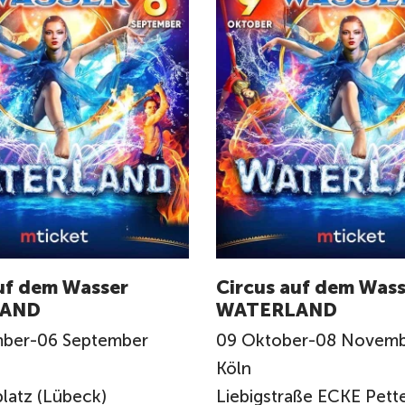
uf dem Wasser
Circus auf dem Wass
AND
WATERLAND
mber
-
06
September
09
Oktober
-
08
Novemb
Köln
platz (Lübeck)