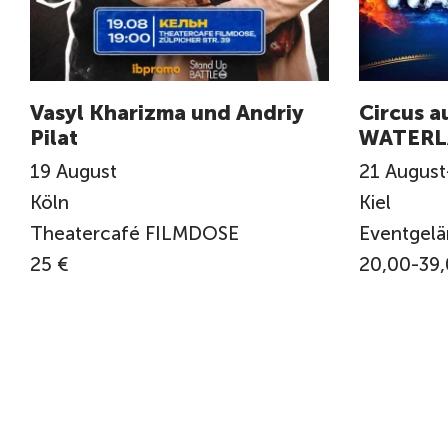
Vasyl Kharizma und Andriy
Circus a
Pilat
WATERL
19
August
21
August
Köln
Kiel
Theatercafé FILMDOSE
Eventgel
25 €
20,00-39,