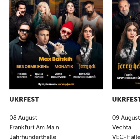
UKRFEST
UKRFES
08
August
09
August
Frankfurt Am Main
Vechta
Jahrhunderthalle
VEC-Halle