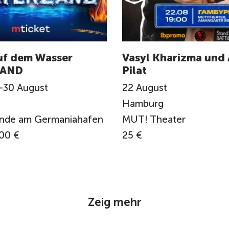
uf dem Wasser
Vasyl Kharizma und 
AND
Pilat
-
30
August
22
August
Hamburg
ände am Germaniahafen
MUT! Theater
00 €
25 €
Zeig mehr