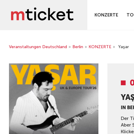
KONZERTE
TO
Veranstaltungen Deutschland
»
Berlin
»
KONZERTE
»
Yaşar
YA
IN BE
Der T
Aber 
Klicke