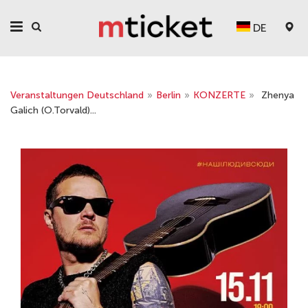
DE
Veranstaltungen Deutschland
»
Berlin
»
KONZERTE
»
Zhenya
Galich (O.Torvald)...