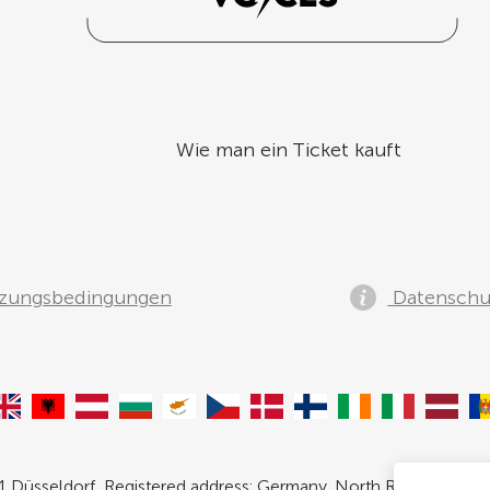
Wie man ein Ticket kauft
zungsbedingungen
Datenschut
 Düsseldorf, Registered address: Germany, North Rhine- Westpha