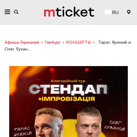
RU
Афиша Германия
»
Гамбург
»
КОНЦЕРТЫ
»
Тарас Яремий и
Олег Лузан...