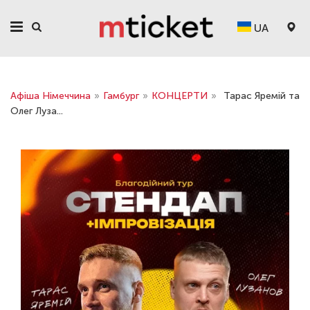
UA
Афіша Німеччина
»
Гамбург
»
КОНЦЕРТИ
»
Тарас Яремій та
Олег Луза...