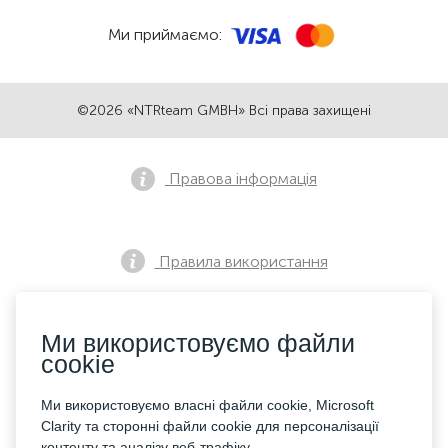
Ми приймаємо:
©2026 «NTRteam GMBH» Всі права захищені
Правова інформація
Правила використання
Ми використовуємо файли
Політика конфіденційності
cookie
Ми використовуємо власні файли cookie, Microsoft
Контакти
Clarity та сторонні файли cookie для персоналізації
контенту та аналізу веб-трафіку.