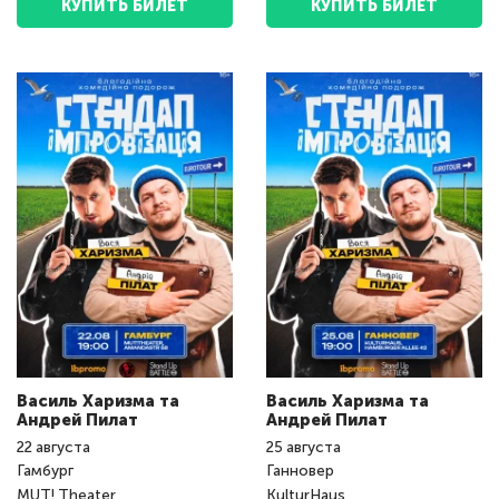
КУПИТЬ БИЛЕТ
КУПИТЬ БИЛЕТ
Василь Харизма та
Василь Харизма та
Андрeй Пилат
Андрeй Пилат
22
августа
25
августа
Гамбург
Ганновер
MUT! Theater
KulturHaus