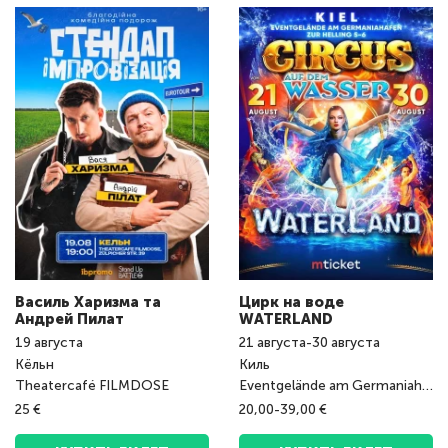
Василь Харизма та
Цирк на воде
Андрeй Пилат
WATERLAND
19
августа
21
августа
-
30
августа
Кёльн
Киль
Theatercafé FILMDOSE
Eventgelände am Germaniahafen
25 €
20,00-39,00 €