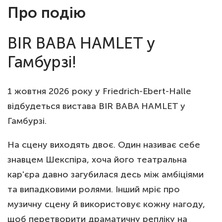
Про подію
BIR BABA HAMLET у
Гамбурзі!
1 жовтня 2026 року у Friedrich-Ebert-Halle
відбудеться вистава BIR BABA HAMLET у
Гамбурзі.
На сцену виходять двоє. Один називає себе
знавцем Шекспіра, хоча його театральна
кар'єра давно загубилася десь між амбіціями
та випадковими ролями. Інший мріє про
музичну сцену й використовує кожну нагоду,
щоб перетворити драматичну репліку на