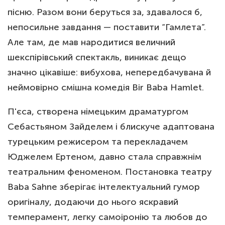
пісню. Разом вони беруться за, здавалося б,
непосильне завдання — поставити “Гамлета”.
Але там, де мав народитися величний
шекспірівський спектакль, виникає дещо
значно цікавіше: вибухова, непередбачувана й
неймовірно смішна комедія Bir Baba Hamlet.
П'єса, створена німецьким драматургом
Себастьяном Зайделем і блискуче адаптована
турецьким режисером та перекладачем
Юджелем Ертеном, давно стала справжнім
театральним феноменом. Постановка театру
Baba Sahne зберігає інтелектуальний гумор
оригіналу, додаючи до нього яскравий
темперамент, легку самоіронію та любов до