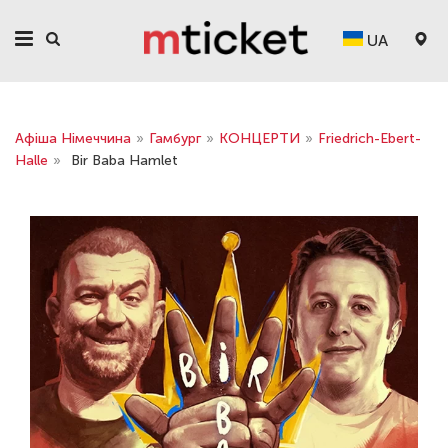
UA
Афіша Німеччина
»
Гамбург
»
КОНЦЕРТИ
»
Friedrich-Ebert-
Halle
»
Bir Baba Hamlet