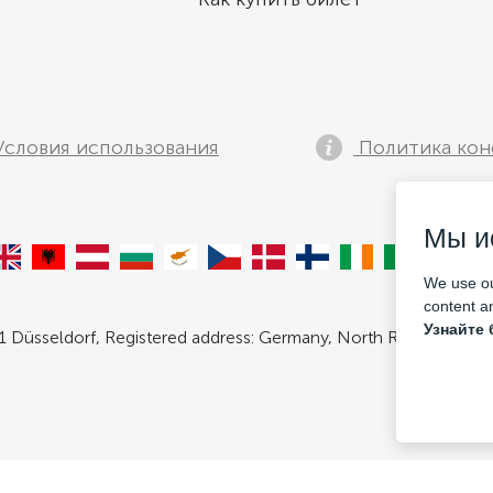
словия использования
Политика кон
Мы и
We use ou
content an
Узнайте 
 Düsseldorf, Registered address: Germany, North Rhine- Westpha